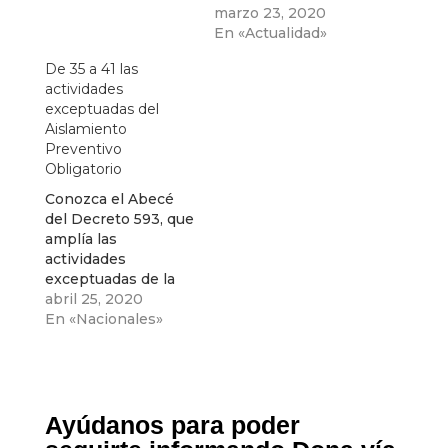
obligatorio, en
marzo 23, 2020
Colombia, decretado
En «Actualidad»
por la Presidencia A
De 35 a 41 las
continuación Hoy
actividades
Noticias le presenta
exceptuadas del
las actividades que
Aislamiento
pueden seguir
Preventivo
funcionando
Obligatorio
durante los 19 días
de aislamiento
Conozca el Abecé
obligatorio por el
del Decreto 593, que
COVID-19 decretado
amplía las
por el presidente
actividades
Iván Duque. El
exceptuadas de la
Decreto ya está
cuarentena nacional
abril 25, 2020
firmado…
En «Nacionales»
Ayúdanos para poder