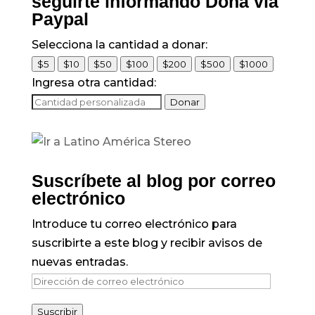
seguirte informando Dona vía
Paypal
Selecciona la cantidad a donar:
$5
$10
$50
$100
$200
$500
$1000
Ingresa otra cantidad:
Donar
Suscríbete al blog por correo
electrónico
Introduce tu correo electrónico para
suscribirte a este blog y recibir avisos de
nuevas entradas.
Dirección
de
Suscribir