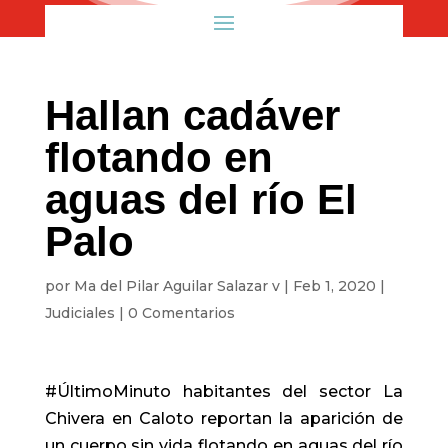
Hallan cadáver
flotando en
aguas del río El
Palo
por
Ma del Pilar Aguilar Salazar v
|
Feb 1, 2020
|
Judiciales
|
0 Comentarios
#ÚltimoMinuto habitantes del sector La
Chivera en Caloto reportan la aparición de
un cuerpo sin vida flotando en aguas del río