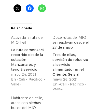
Relacionado
Activada la ruta del
Doce rutas del MIO
MIO T-31
se reactivan desde el
27 de mayo
La ruta comenzará
recorrido desde la
Tres de ellas,
estación
servirán de refuerzo
Manzanares y
al servicio
tendrá servicio
alimentador en el
desde las 6:00a.m
mayo 24, 2021
Oriente. Seis al
hasta las 5:00 p.m
En «Cali - Pacifico -
restablecimiento de
mayo 26, 2021
Valle»
la oferta en el Sur -
En «Cali - Pacifico -
Oeste y, tres rutas
Valle»
pretroncales
Habitante de calle,
atenderán Oriente,
ataca con piedras
Centro, Avenida 6N,
buses del MIO
Calle 9 y Calle 6