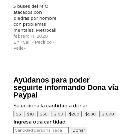
Roosevelt
5 buses del MIO
atacados con
piedras por hombre
con problemas
mentales. Metrocali
asegura que los
febrero 11, 2020
buses seran puesto
En «Cali - Pacifico -
al servicio en el
Valle»
menor tiempo
posible
Ayúdanos para poder
seguirte informando Dona vía
Paypal
Selecciona la cantidad a donar:
$5
$10
$50
$100
$200
$500
$1000
Ingresa otra cantidad:
Donar