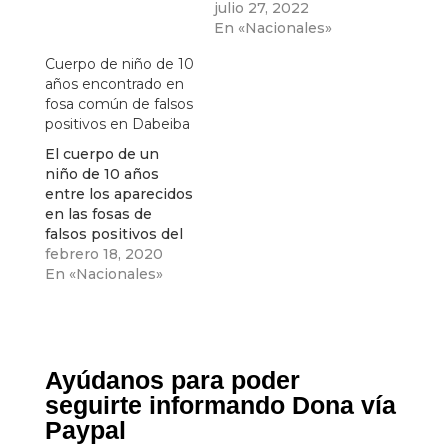
julio 27, 2022
En «Nacionales»
Cuerpo de niño de 10
años encontrado en
fosa común de falsos
positivos en Dabeiba
El cuerpo de un
niño de 10 años
entre los aparecidos
en las fosas de
falsos positivos del
Cementerio de
febrero 18, 2020
Dabeiba Antioquia.
En «Nacionales»
Será que tendrán la
desvergüenza de
decir que era un
guerrillerito? Junto
a el se encontraron
Ayúdanos para poder
seis cuerpos más.
seguirte informando Dona vía
Paypal