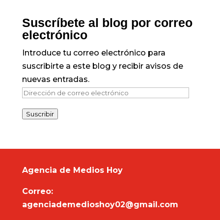
Suscríbete al blog por correo
electrónico
Introduce tu correo electrónico para
suscribirte a este blog y recibir avisos de
nuevas entradas.
Dirección
de
Suscribir
correo
electrónico
Agencia de Medios Hoy
Correo:
agenciademedioshoy02@gmail.com