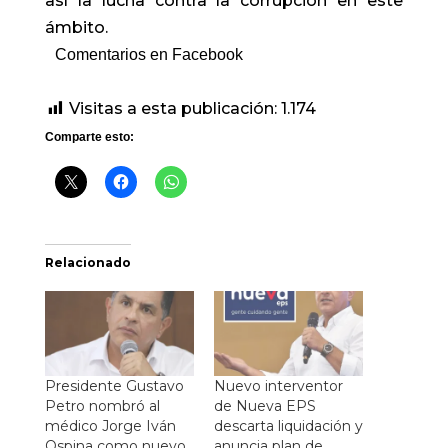
así la lucha contra la corrupción en este
ámbito.
Comentarios en Facebook
Visitas a esta publicación:
1.174
Comparte esto:
Relacionado
Presidente Gustavo
Nuevo interventor
Petro nombró al
de Nueva EPS
médico Jorge Iván
descarta liquidación y
Ospina como nuevo
anuncia plan de