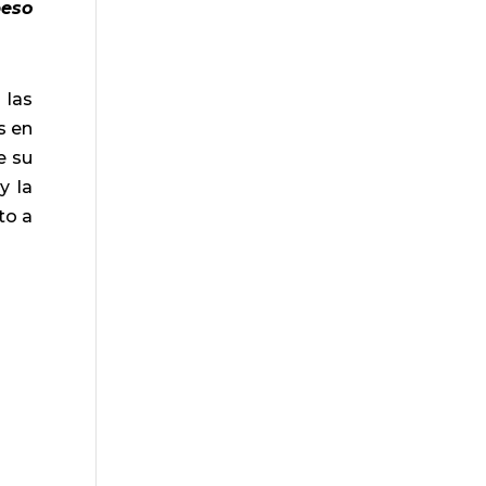
peso
 las
s en
e su
y la
to a