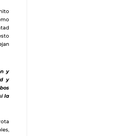
mito
como
ntad
esto
ejan
ón y
ad y
mbos
í la
rota
les,