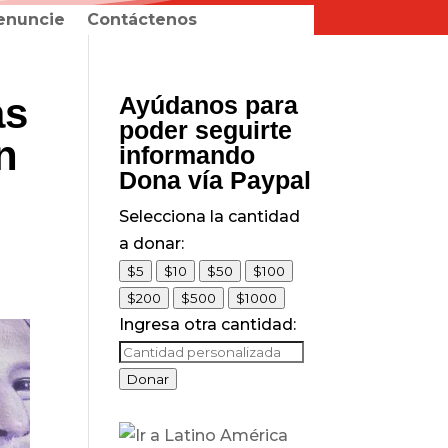
enuncie
Contáctenos
as
Ayúdanos para
poder seguirte
n
informando
Dona vía Paypal
Selecciona la cantidad
a donar:
$5
$10
$50
$100
$200
$500
$1000
Ingresa otra cantidad:
Donar