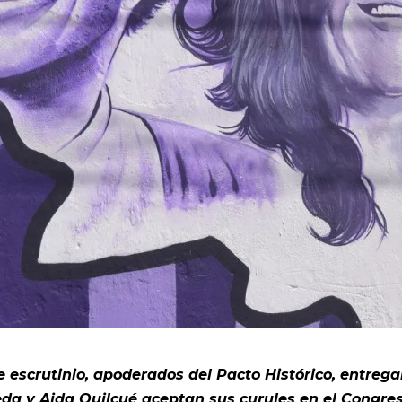
 escrutinio, apoderados del Pacto Histórico, entreg
da y Aida Quilcué aceptan sus curules en el Congres