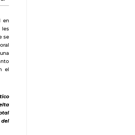
l en
 les
e se
oral
 una
anto
n el
tico
elta
otal
 del