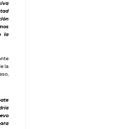
siva
ntad
ción
amos
o la
ante
e la
eso,
bate
dría
uevo
para