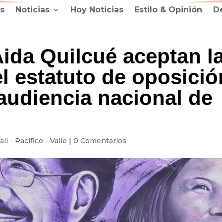
s
Noticias
Hoy Noticias
Estilo & Opinión
D
ida Quilcué aceptan l
l estatuto de oposició
audiencia nacional de
ali - Pacifico - Valle
|
0 Comentarios