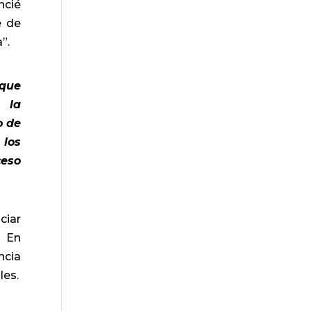
ncié
e de
”.
rque
e la
o de
 los
ceso
ciar
. En
ncia
les.