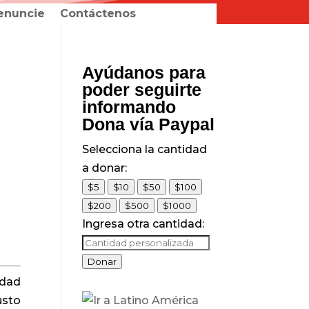
enuncie
Contáctenos
Ayúdanos para
poder seguirte
informando
Dona vía Paypal
Selecciona la cantidad
a donar:
$5
$10
$50
$100
$200
$500
$1000
Ingresa otra cantidad:
Donar
rdad
usto