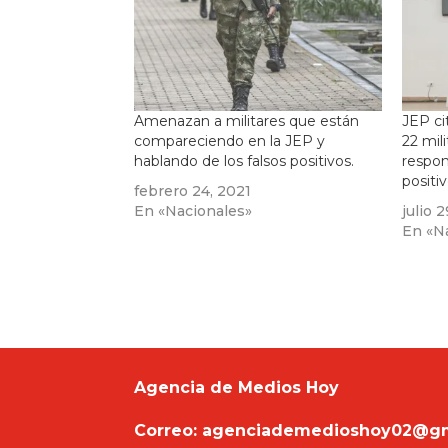
Amenazan a militares que están
JEP ci
compareciendo en la JEP y
22 mil
hablando de los falsos positivos.
respon
positi
febrero 24, 2021
En «Nacionales»
julio 
En «N
Agencia de Medios Hoy
Correo: agenciademedioshoy02@g