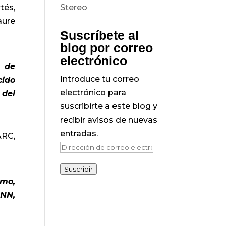
tés,
aure
Suscríbete al
blog por correo
electrónico
y de
Introduce tu correo
cido
electrónico para
 del
suscribirte a este blog y
recibir avisos de nuevas
entradas.
ARC,
Dirección
de
Suscribir
correo
omo,
electrónico
 NN,