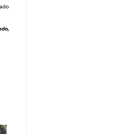
tado
.
ndo,