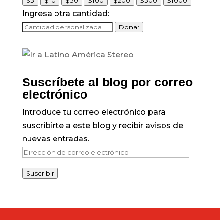
$5
$10
$50
$100
$200
$500
$1000
Ingresa otra cantidad:
Donar
Suscríbete al blog por correo
electrónico
Introduce tu correo electrónico para
suscribirte a este blog y recibir avisos de
nuevas entradas.
Dirección
de
Suscribir
correo
electrónico