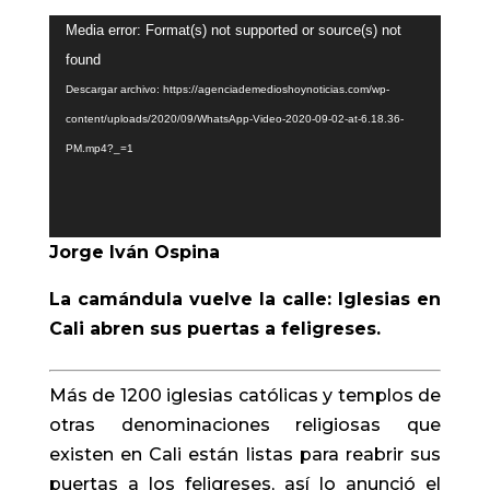
Reproductor
Media error: Format(s) not supported or source(s) not
de
found
vídeo
Descargar archivo: https://agenciademedioshoynoticias.com/wp-
content/uploads/2020/09/WhatsApp-Video-2020-09-02-at-6.18.36-
PM.mp4?_=1
Jorge Iván Ospina
La camándula vuelve la calle: Iglesias en
Cali abren sus puertas a feligreses.
Más de 1200 iglesias católicas y templos de
otras denominaciones religiosas que
existen en Cali están listas para reabrir sus
puertas a los feligreses, así lo anunció el