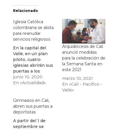
Relacionado
Iglesia Católica
colombiana se alista
para reanudar
servicios religiosos
Arquidiócesis de Cali
En la capital del
anunció medidas
Valle, en un plan
para la celebración de
piloto, cuatro
la Semana Santa en
iglesias abrirán sus
este 2021
puertas a los
feligreses en medio
junio 10, 2020
marzo 10, 2021
de la pandemia y en
En «Actualidad»
En «Cali - Pacifico -
medio de la
Valle»
cuarentena
Gimnasios en Cali,
abren sus puertas a
deportistas
A partir del 1 de
septiembre se