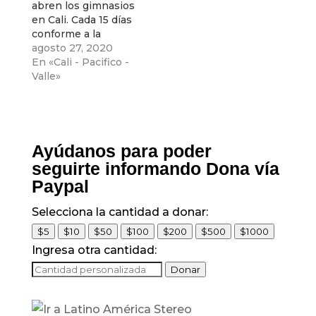
abren los gimnasios
en Cali. Cada 15 días
conforme a la
verificación, de la
agosto 27, 2020
secretaría de
En «Cali - Pacifico -
deportes , se
Valle»
continuará con la
apertura de todos
Ayúdanos para poder
seguirte informando Dona vía
Paypal
Selecciona la cantidad a donar:
$5
$10
$50
$100
$200
$500
$1000
Ingresa otra cantidad:
Donar