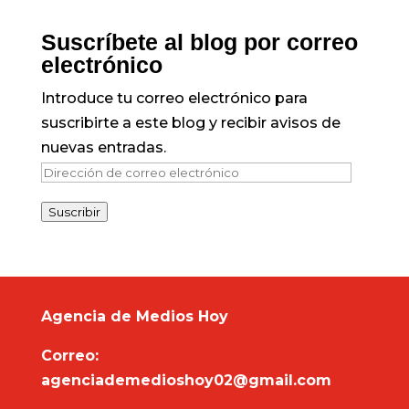
Suscríbete al blog por correo
electrónico
Introduce tu correo electrónico para
suscribirte a este blog y recibir avisos de
nuevas entradas.
Dirección
de
Suscribir
correo
electrónico
Agencia de Medios Hoy
Correo:
agenciademedioshoy02@gmail.com