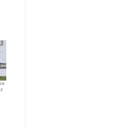
ece
 y