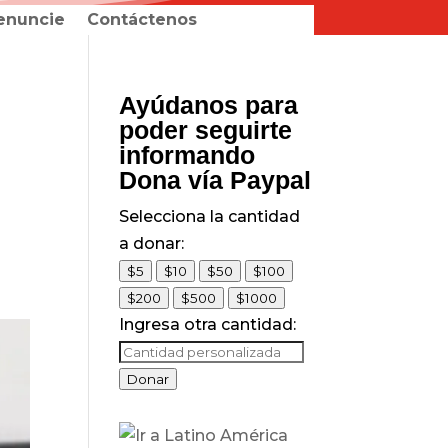
enuncie
Contáctenos
Ayúdanos para
poder seguirte
informando
Dona vía Paypal
Selecciona la cantidad
a donar:
$5
$10
$50
$100
$200
$500
$1000
Ingresa otra cantidad:
Donar