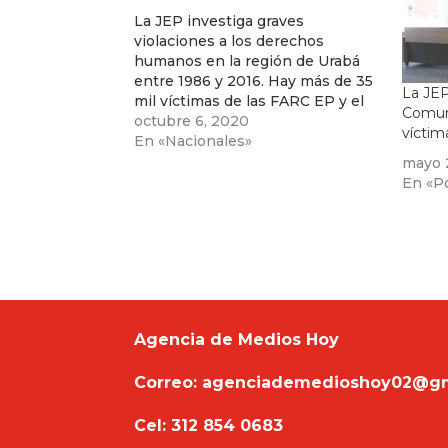
La JEP investiga graves
violaciones a los derechos
humanos en la región de Urabá
entre 1986 y 2016. Hay más de 35
La JEP
mil víctimas de las FARC EP y el
Comun
Ejército
octubre 6, 2020
víctim
En «Nacionales»
mayo 
En «Po
Agencia de Medios Hoy
Correo: agenciademedioshoy02@g
Cel: 312 854 0683