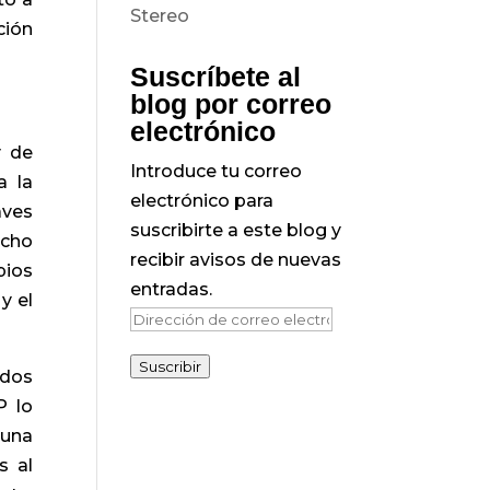
ción
Suscríbete al
blog por correo
electrónico
y de
Introduce tu correo
a la
electrónico para
aves
suscribirte a este blog y
echo
recibir avisos de nuevas
pios
entradas.
y el
Dirección
de
Suscribir
idos
correo
P lo
electrónico
 una
s al