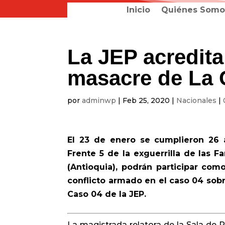
Inicio
Quiénes Somo
La JEP acredita 
masacre de La 
por
adminwp
|
Feb 25, 2020
|
Nacionales
|
El 23 de enero se cumplieron 26 
Frente 5 de la exguerrilla de las F
(Antioquia), podrán participar com
conflicto armado en el caso 04 sobr
Caso 04 de la JEP.
La magistrada relatora de la Sala de 