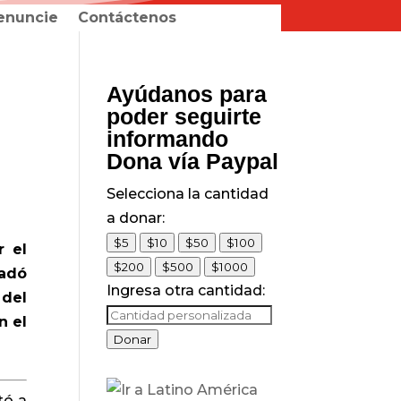
enuncie
Contáctenos
Ayúdanos para
poder seguirte
informando
Dona vía Paypal
Selecciona la cantidad
a donar:
$5
$10
$50
$100
r el
$200
$500
$1000
tadó
Ingresa otra cantidad:
 del
n el
Donar
tó a