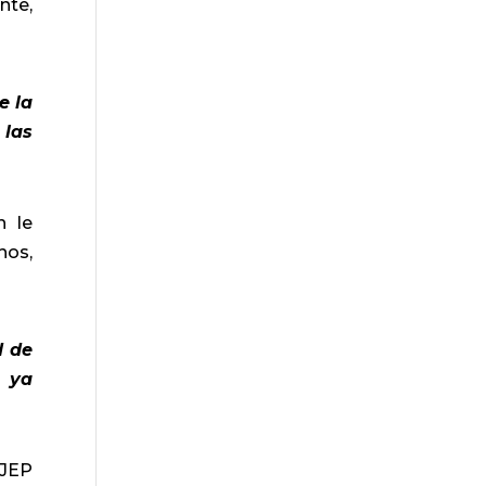
nte,
e la
 las
n le
hos,
d de
e ya
 JEP