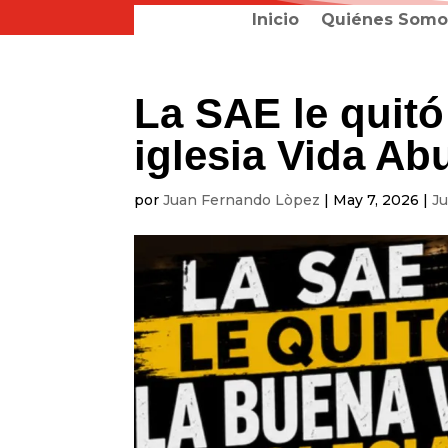
Inicio
Quiénes Somo
La SAE le quitó
iglesia Vida Ab
por
Juan Fernando Lòpez
|
May 7, 2026
|
Ju