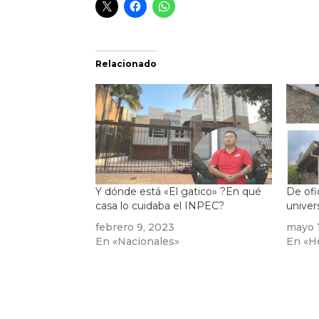
Relacionado
Y dónde está «El gatico» ?En qué
De ofic
casa lo cuidaba el INPEC?
univers
febrero 9, 2023
mayo 
En «Nacionales»
En «H