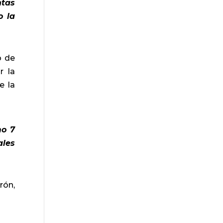
ntas
o la
o de
r la
e la
mo 7
ales
rón
,