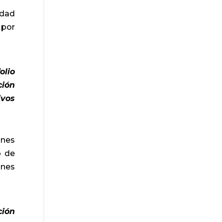
udad
 por
olio
ción
ivos
ones
o de
ones
ción