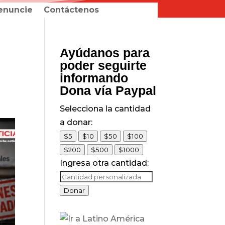
enuncie
Contáctenos
Ayúdanos para
poder seguirte
informando
Dona vía Paypal
Selecciona la cantidad
a donar:
$5
$10
$50
$100
$200
$500
$1000
Ingresa otra cantidad:
Donar