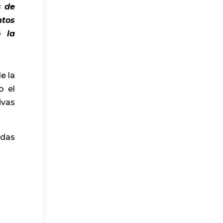
s de
ntos
ó la
e la
o el
ivas
odas