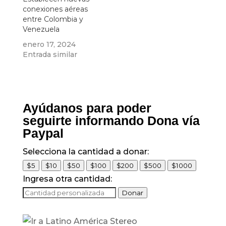
Unidos de América
conexiones aéreas
para preservar y
entre Colombia y
fortalecer nuestros
Venezuela
negocios para el…
enero 17, 2024
Entrada similar
Ayúdanos para poder
seguirte informando Dona vía
Paypal
Selecciona la cantidad a donar:
$5
$10
$50
$100
$200
$500
$1000
Ingresa otra cantidad:
Donar