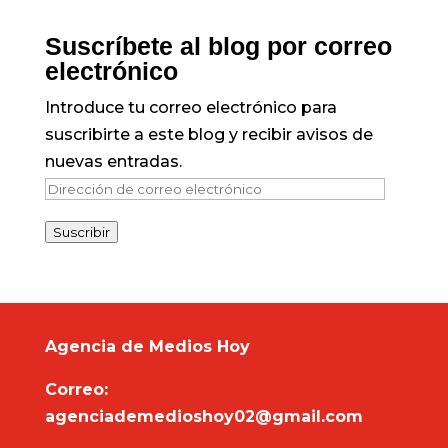
Suscríbete al blog por correo
electrónico
Introduce tu correo electrónico para
suscribirte a este blog y recibir avisos de
nuevas entradas.
Dirección
de
Suscribir
correo
electrónico
Agencia de Medios Hoy
Correo:
agenciademedioshoy02@gmail.com