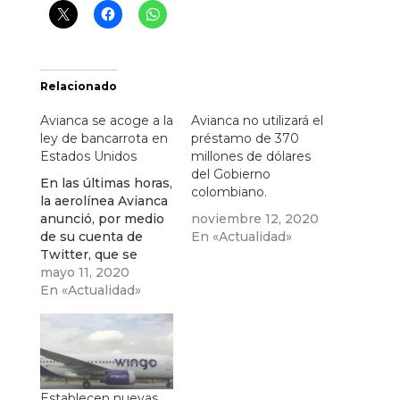
Relacionado
Avianca se acoge a la
Avianca no utilizará el
ley de bancarrota en
préstamo de 370
Estados Unidos
millones de dólares
del Gobierno
En las últimas horas,
colombiano.
la aerolínea Avianca
anunció, por medio
noviembre 12, 2020
de su cuenta de
En «Actualidad»
Twitter, que se
acoge en los
mayo 11, 2020
Estados Unidos a la
En «Actualidad»
ley de bancarrota. “
Hoy hemos
anunciado nuestra
intención voluntaria
de reorganización
en los Estados
Establecen nuevas