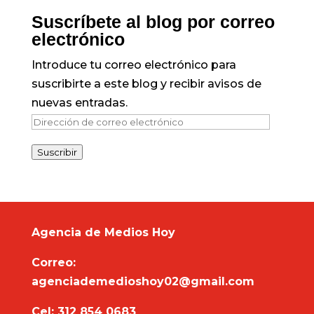
Suscríbete al blog por correo
electrónico
Introduce tu correo electrónico para
suscribirte a este blog y recibir avisos de
nuevas entradas.
Dirección
de
Suscribir
correo
electrónico
Agencia de Medios Hoy
Correo:
agenciademedioshoy02@gmail.com
Cel: 312 854 0683