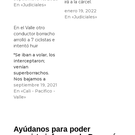
irá a la cárcel.
En «Judiciales»
enero 19, 2022
En «Judiciales»
En el Valle otro
conductor borracho
arrolló a 7 ciclistas e
intentó huir
"Se iban a volar, los
interceptaron;
venían
superborrachos.
Nos bajamos a
auxiliarlos; yo le
septiembre 19, 2021
quité las llaves del
En «Cali - Pacifico -
carro al conductor ,
Valle»
porque como el
hombre, con ese
afán de volarse…
Hasta que llegó la
Policía“, señaló uno
Ayúdanos para poder
de los testigos