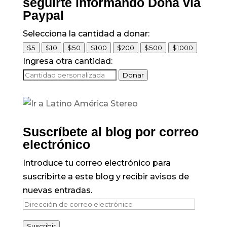
seguirte informando Dona vía
Paypal
Selecciona la cantidad a donar:
$5
$10
$50
$100
$200
$500
$1000
Ingresa otra cantidad:
Donar
Suscríbete al blog por correo
electrónico
Introduce tu correo electrónico para
suscribirte a este blog y recibir avisos de
nuevas entradas.
Dirección
de
Suscribir