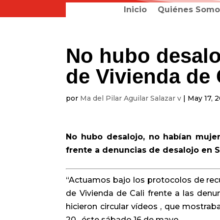
Inicio
Quiénes Somo
No hubo desaloj
de Vivienda de 
por
Ma del Pilar Aguilar Salazar v
|
May 17, 
No hubo desalojo, no habían mujere
frente a denuncias de desalojo en 
“Actuamos bajo los protocolos de rec
de Vivienda de Cali frente a las den
hicieron circular vídeos , que mostrab
20 , éste sábado 16 de mayo.