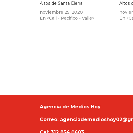
Altos de Santa Elena
Altos 
noviembre 25, 2020
novie
En «Cali - Pacifico - Valle»
En «Cal
Agencia de Medios Hoy
Correo: agenciademedioshoy02@g
Cel: 312 854 0683