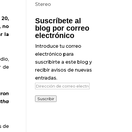
 20,
Suscríbete al
, no
blog por correo
electrónico
r la
Introduce tu correo
electrónico para
dio,
suscribirte a este blog y
r de
recibir avisos de nuevas
entradas.
Dirección
aron
de
Suscribir
rtha
correo
electrónico
s de