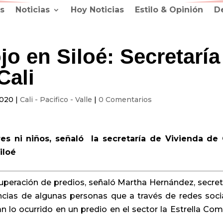
s
Noticias
Hoy Noticias
Estilo & Opinión
D
o en Siloé: Secretaría
Cali
2020
|
Cali - Pacifico - Valle
|
0 Comentarios
s ni niños, señaló la secretaría de Vivienda de 
Siloé
uperación de predios, señaló Martha Hernández, secret
uncias de algunas personas que a través de redes soci
an lo ocurrido en un predio en el sector la Estrella Co