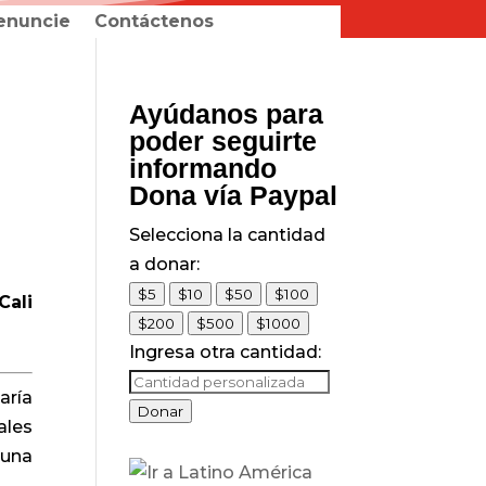
enuncie
Contáctenos
Ayúdanos para
poder seguirte
informando
Dona vía Paypal
Selecciona la cantidad
a donar:
$5
$10
$50
$100
Cali
$200
$500
$1000
Ingresa otra cantidad:
aría
Donar
ales
muna