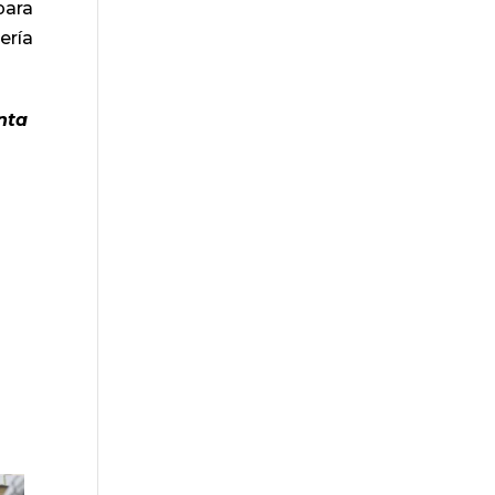
para
ería
anta