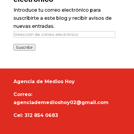
Introduce tu correo electrónico para
suscribirte a este blog y recibir avisos de
nuevas entradas.
Dirección
de
Suscribir
correo
electrónico
Agencia de Medios Hoy
Correo:
agenciademedioshoy02@gmail.com
Cel: 312 854 0683