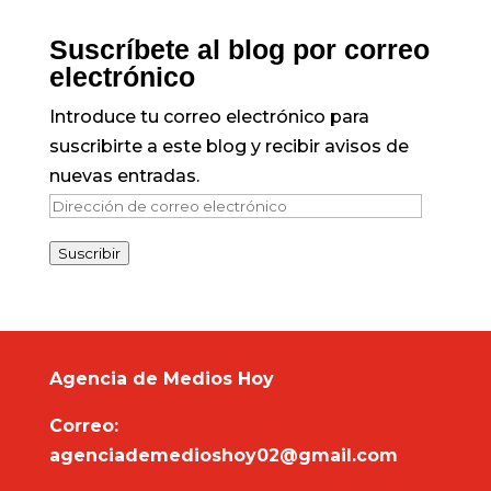
Suscríbete al blog por correo
electrónico
Introduce tu correo electrónico para
suscribirte a este blog y recibir avisos de
nuevas entradas.
Dirección
de
Suscribir
correo
electrónico
Agencia de Medios Hoy
Correo:
agenciademedioshoy02@gmail.com