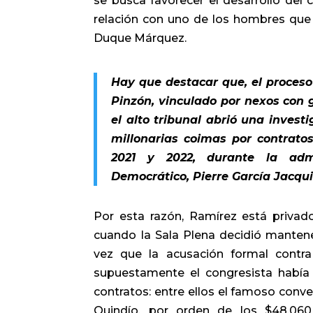
se busca favorecer el desarrollo del c
relación con uno de los hombres que 
Duque Márquez.
Hay que destacar que, el proceso 
Pinzón, vinculado por nexos con g
el alto tribunal abrió una invest
millonarias coimas por contrato
2021 y 2022, durante la admi
Democrático, Pierre García Jacqui
Por esta razón, Ramírez está privad
cuando la Sala Plena decidió mantene
vez que la acusación formal contr
supuestamente el congresista había 
contratos: entre ellos el famoso conv
Quindío, por orden de los $48.060 