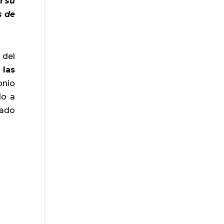
n su
s de
 del
las
onio
do a
rado