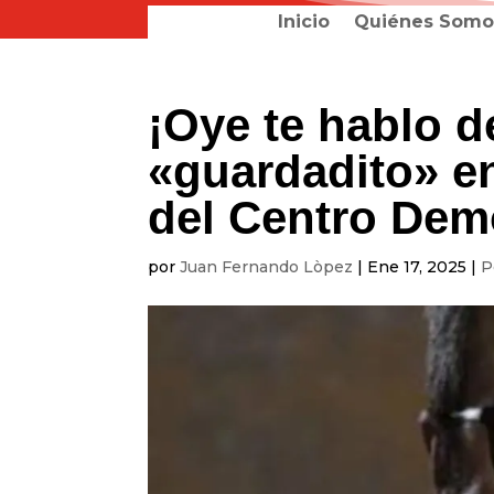
Inicio
Quiénes Somo
¡Oye te hablo d
«guardadito» en
del Centro Dem
por
Juan Fernando Lòpez
|
Ene 17, 2025
|
P