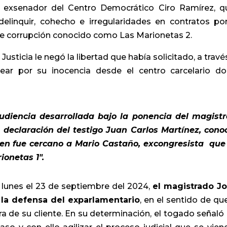
l exsenador del Centro Democrático Ciro Ramírez, q
elinquir, cohecho e irregularidades en contratos po
de corrupción conocido como Las Marionetas 2.
usticia le negó la libertad que había solicitado, a travé
ar por su inocencia desde el centro carcelario d
diencia desarrollada bajo la ponencia del magist
 declaración del testigo Juan Carlos Martínez, cono
ien fue cercano a Mario Castaño, excongresista que
ionetas 1″.
el lunes el 23 de septiembre del 2024,
el magistrado J
 la defensa del exparlamentario
, en el sentido de qu
a de su cliente. En su determinación, el togado señaló