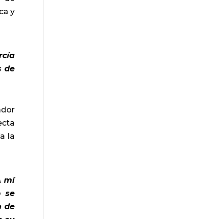
ca y
rcía
s de
ador
ecta
a la
A mí
o se
n de