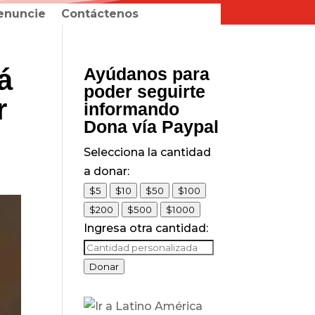
enuncie
Contáctenos
á
Ayúdanos para
poder seguirte
r
informando
Dona vía Paypal
Selecciona la cantidad
a donar:
$5
$10
$50
$100
$200
$500
$1000
Ingresa otra cantidad:
Donar