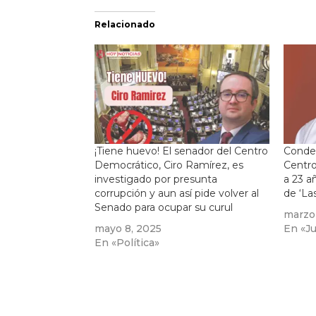
Relacionado
¡Tiene huevo! El senador del Centro
Conden
Democrático, Ciro Ramírez, es
Centr
investigado por presunta
a 23 a
corrupción y aun así pide volver al
de ‘La
Senado para ocupar su curul
marzo
mayo 8, 2025
En «Ju
En «Política»