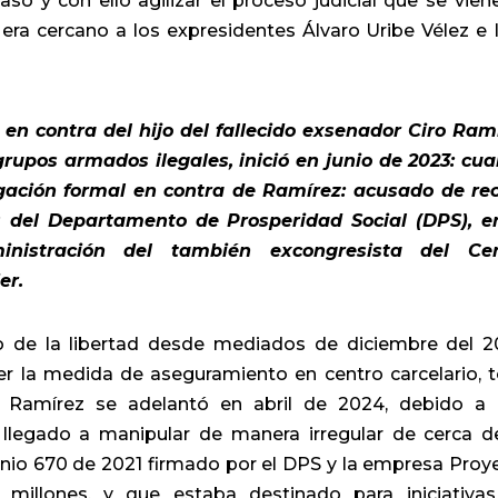
aso y con ello agilizar el proceso judicial que se vien
era cercano a los expresidentes Álvaro Uribe Vélez e 
en contra del hijo del fallecido exsenador Ciro Ram
rupos armados ilegales, inició en junio de 2023: cu
igación formal en contra de Ramírez: acusado de rec
s del Departamento de Prosperidad Social (DPS), e
nistración del también excongresista del Cen
er.
o de la libertad desde mediados de diciembre del 2
r la medida de aseguramiento en centro carcelario, 
a Ramírez se adelantó en abril de 2024, debido a
llegado a manipular de manera irregular de cerca d
enio 670 de 2021 firmado por el DPS y la empresa Proy
millones, y que estaba destinado para iniciativa