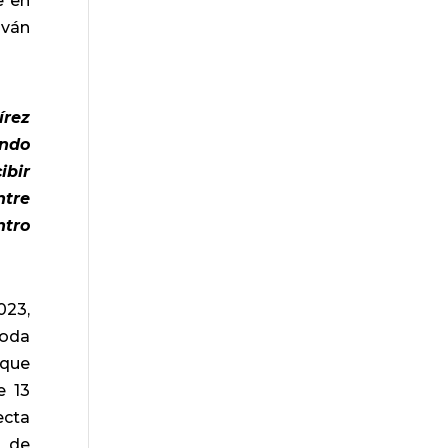
e en
Iván
írez
ando
ibir
ntre
tro
023,
toda
 que
e 13
ecta
s de