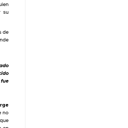
uien
r su
s de
onde
rado
cido
 fue
orge
e no
 que