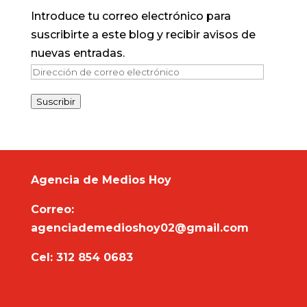
Introduce tu correo electrónico para
suscribirte a este blog y recibir avisos de
nuevas entradas.
Dirección
de
Suscribir
correo
electrónico
Agencia de Medios Hoy
Correo:
agenciademedioshoy02@gmail.com
Cel: 312 854 0683