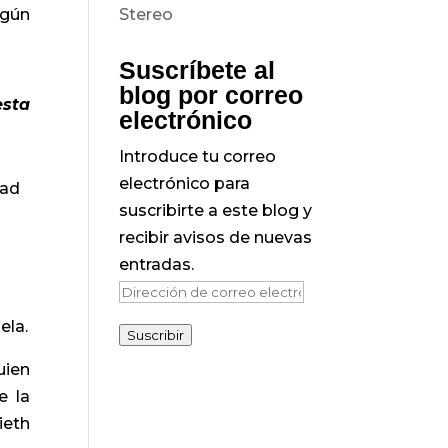
egún
Suscríbete al
blog por correo
esta
electrónico
Introduce tu correo
electrónico para
dad
suscribirte a este blog y
recibir avisos de nuevas
entradas.
Dirección
de
ela.
Suscribir
correo
uien
electrónico
e la
ieth