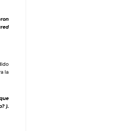
eron
ared
dido
a la
 que
? ).