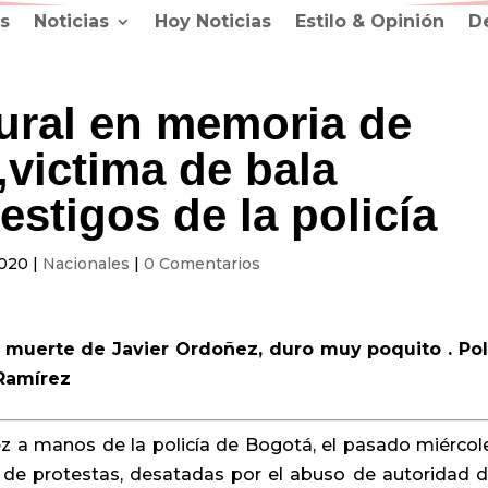
s
Noticias
Hoy Noticias
Estilo & Opinión
D
mural en memoria de
,victima de bala
estigos de la policía
2020
|
Nacionales
|
0 Comentarios
la muerte de Javier Ordoñez, duro muy poquito . Pol
 Ramírez
z a manos de la policía de Bogotá, el pasado miércol
e de protestas, desatadas por el abuso de autoridad d