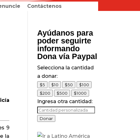
enuncie
Contáctenos
Ayúdanos para
poder seguirte
informando
Dona vía Paypal
Selecciona la cantidad
a donar:
$5
$10
$50
$100
$200
$500
$1000
icía
Ingresa otra cantidad:
Donar
es 9
e la