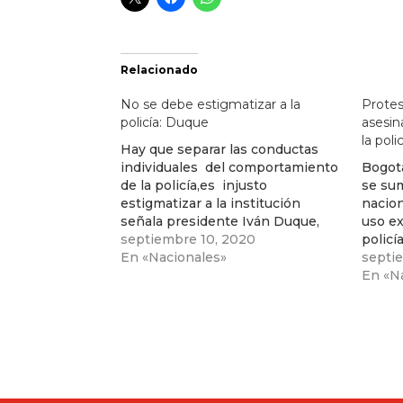
Relacionado
No se debe estigmatizar a la
Protes
policía: Duque
asesi
la poli
Hay que separar las conductas
individuales del comportamiento
Bogotá
de la policía,es injusto
se sum
estigmatizar a la institución
nacion
señala presidente Iván Duque,
uso ex
luego del asesinato de Javier
septiembre 10, 2020
policí
Ordoñez a manos de la policía
En «Nacionales»
muert
septi
Ordoñ
En «N