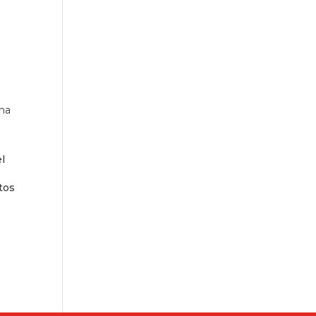
ina
l
tos