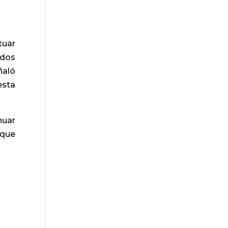
tuar
 dos
ñaló
esta
nuar
 que