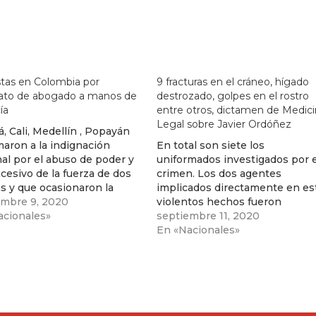
tas en Colombia por
9 fracturas en el cráneo, hígado
nato de abogado a manos de
destrozado, golpes en el rostro
cía
entre otros, dictamen de Medic
Legal sobre Javier Ordóñez
, Cali, Medellín , Popayán
aron a la indignación
En total son siete los
al por el abuso de poder y
uniformados investigados por e
cesivo de la fuerza de dos
crimen. Los dos agentes
as y que ocasionaron la
implicados directamente en es
e del abogado Javier
embre 9, 2020
violentos hechos fueron
ez
acionales»
destituidos de la institución.
septiembre 11, 2020
En «Nacionales»