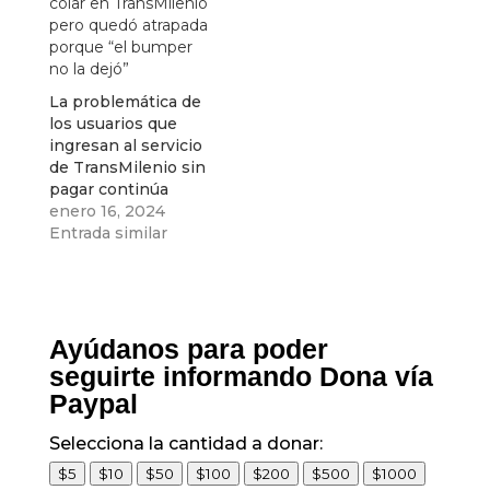
colar en TransMilenio
pero quedó atrapada
porque “el bumper
no la dejó”
La problemática de
los usuarios que
ingresan al servicio
de TransMilenio sin
pagar continúa
dando de qué
enero 16, 2024
hablar. Ahora es una
Entrada similar
mujer atrapada en la
entrada del sistema.
Ayúdanos para poder
seguirte informando Dona vía
Paypal
Selecciona la cantidad a donar:
$5
$10
$50
$100
$200
$500
$1000