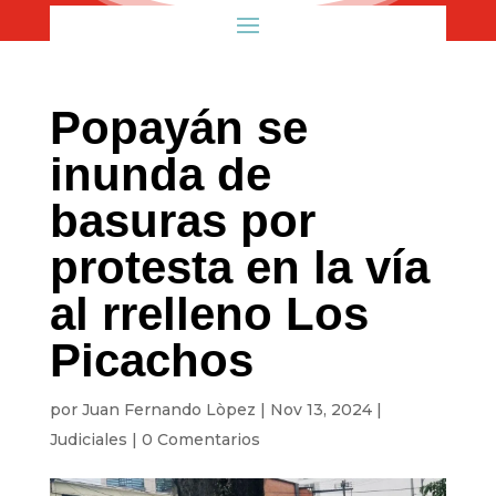
Popayán se
inunda de
basuras por
protesta en la vía
al rrelleno Los
Picachos
por
Juan Fernando Lòpez
|
Nov 13, 2024
|
Judiciales
|
0 Comentarios