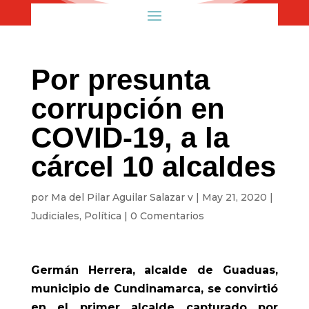
Por presunta
corrupción en
COVID-19, a la
cárcel 10 alcaldes
por
Ma del Pilar Aguilar Salazar v
|
May 21, 2020
|
Judiciales
,
Política
|
0 Comentarios
Germán Herrera, alcalde de Guaduas,
municipio de Cundinamarca, se convirtió
en el primer alcalde capturado por