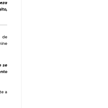
reza
ito,
s de
mine
e se
nto
te a