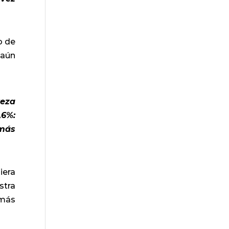
o de
“aún
reza
,6%:
 más
iera
stra
 más