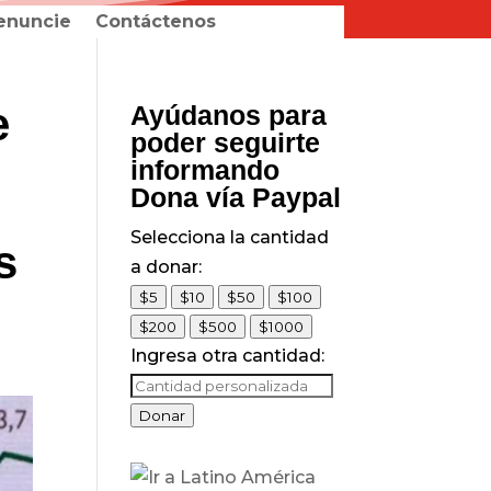
enuncie
Contáctenos
e
Ayúdanos para
poder seguirte
informando
Dona vía Paypal
Selecciona la cantidad
s
a donar:
$5
$10
$50
$100
$200
$500
$1000
Ingresa otra cantidad:
Donar