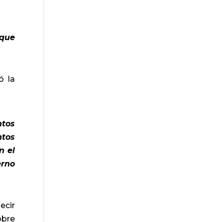
 que
ó la
ntos
ntos
n el
erno
ecir
obre