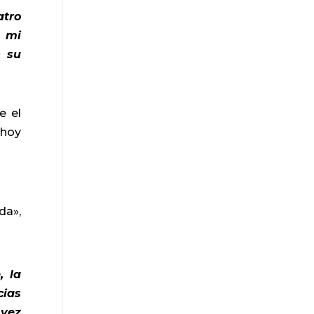
atro
e mi
n su
e el
 hoy
da»,
, la
cias
 vez