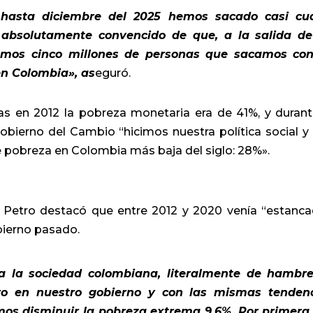
, hasta diciembre del 2025 hemos sacado casi cu
y absolutamente convencido de que, a la salida d
aremos cinco millones de personas que sacamos co
en Colombia», as
eguró.
ras en 2012 la pobreza monetaria era de 41%, y durant
Gobierno del Cambio “hicimos nuestra política social y
 pobreza en Colombia más baja del siglo: 28%».
te Petro destacó que entre 2012 y 2020 venía “estanca
bierno pasado.
a la sociedad colombiana, literalmente de hambre
ero en nuestro gobierno y con las mismas tenden
os disminuir la pobreza extrema 9,6%. Por primera