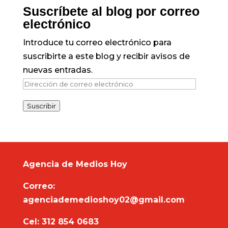
Suscríbete al blog por correo
electrónico
Introduce tu correo electrónico para
suscribirte a este blog y recibir avisos de
nuevas entradas.
Dirección
de
Suscribir
correo
electrónico
Agencia de Medios Hoy
Correo:
agenciademedioshoy02@gmail.com
Cel: 312 854 0683