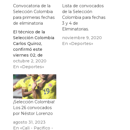
Convocatoria de la
Lista de convocados
Selección Colombia
de la Selección
para primeras fechas
Colombia para fechas
de eliminatoria
3 y 4 de
Eliminatorias.
El técnico de la
Selección Colombia
noviembre 9, 2020
Carlos Quiroz,
En «Deportes»
confirmó este
viernes 02, de
octubre su
octubre 2, 2020
convocatoria para el
En «Deportes»
primer doblete de
partidos de las
Eliminatorias
sudamericanas al
Mundial Catar 2022.
¡Selección Colombia!
Los 26 convocados
por Néstor Lorenzo
agosto 31, 2023
En «Cali - Pacifico -