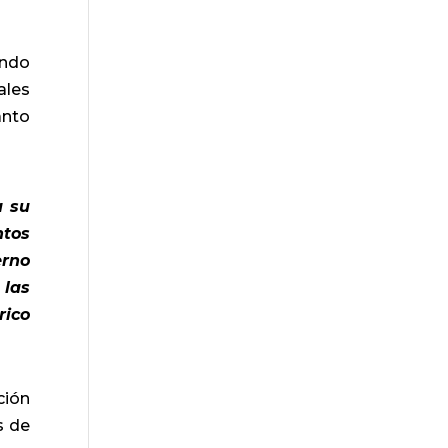
ando
ales
anto
a su
ntos
erno
 las
rico
ción
s de