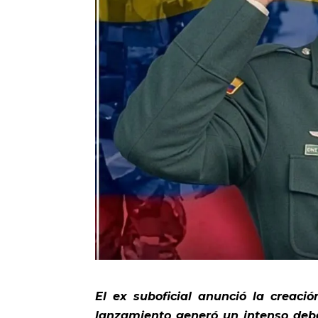
El ex suboficial anunció la creaci
lanzamiento generó un intenso deba