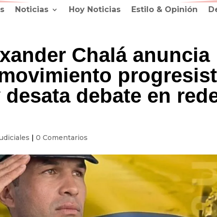
s
Noticias
Hoy Noticias
Estilo & Opinión
D
exander Chalá anuncia
 movimiento progresis
y desata debate en red
udiciales
|
0 Comentarios