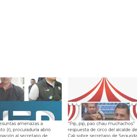
resuntas amenazas a
“Pip, pip, pao chau muchachos”
to (r), procuraduría abrió
respuesta de circo del alcalde d
igación al secretario de
Cali sobre secretario de Segurid