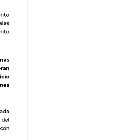
ento
ales
ento
rmas
eran
icio
ones
iada
 del
 con