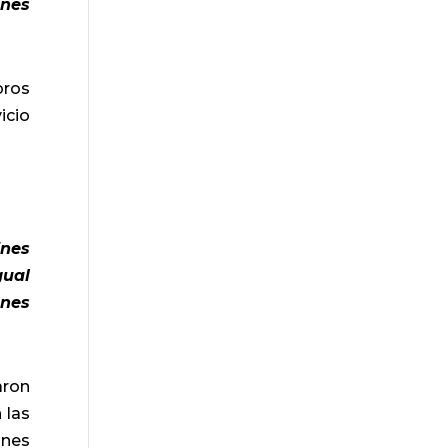
ones
bros
icio
ines
gual
ones
aron
 las
ones