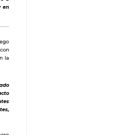
y en
uego
 con
n la
sado
acto
ntes
tes,
pero