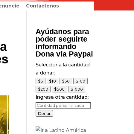
enuncie
Contáctenos
Ayúdanos para
poder seguirte
ta
informando
Dona vía Paypal
es
Selecciona la cantidad
a donar:
$5
$10
$50
$100
$200
$500
$1000
Ingresa otra cantidad:
Donar