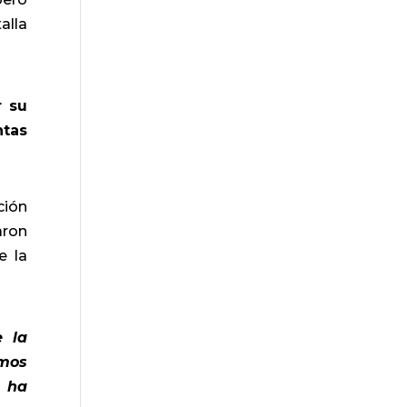
alla
r su
ntas
ción
aron
e la
e la
smos
e ha