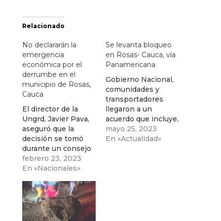
Relacionado
No declararán la
Se levanta bloqueo
emergencia
en Rosas- Cauca, vía
económica por el
Panamericana
derrumbe en el
Gobierno Nacional,
municipio de Rosas,
comunidades y
Cauca
transportadores
El director de la
llegaron a un
Ungrd, Javier Pava,
acuerdo que incluye,
aseguró que la
entre otros
mayo 25, 2023
decisión se tomó
compromisos,
En «Actualidad»
durante un consejo
compra de predio
de ministros
febrero 23, 2023
para reubicar
realizado en la
En «Nacionales»
familias
ciudad fronteriza de
damnificadas, pagos
Ipiales, Nariño.
de subsidios de
arriendo y
asistencia técnica
para proyectos de