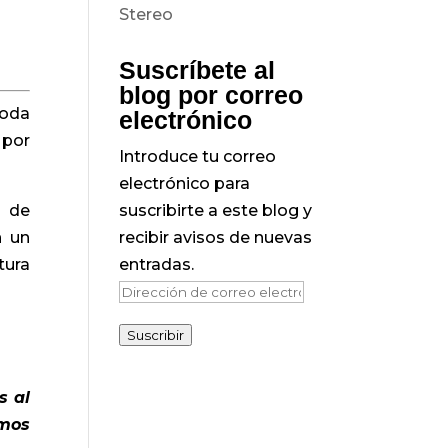
Suscríbete al
blog por correo
toda
electrónico
 por
Introduce tu correo
electrónico para
s de
suscribirte a este blog y
n un
recibir avisos de nuevas
tura
entradas.
Dirección
de
Suscribir
correo
electrónico
s al
imos