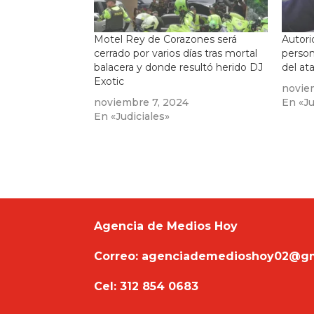
Motel Rey de Corazones será
Autori
cerrado por varios días tras mortal
person
balacera y donde resultó herido DJ
del at
Exotic
novie
noviembre 7, 2024
En «Ju
En «Judiciales»
Agencia de Medios Hoy
Correo: agenciademedioshoy02@g
Cel: 312 854 0683