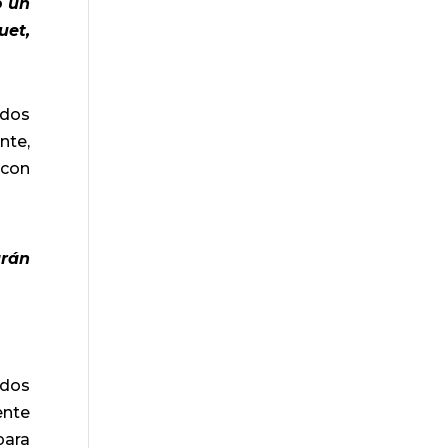
o un
uet,
 dos
nte,
 con
arán
odos
ente
para