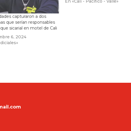
En «Cali - Pacifico - Valle»
dades capturaron a dos
as que serían responsables
aque sicarial en motel de Cali
mbre 6, 2024
diciales»
mail.com