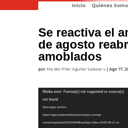
Inicio
Quiénes Somo
Se reactiva el 
de agosto reab
amoblados
por
Ma del Pilar Aguilar Salazar v
|
Ago 17, 
Reproductor
Media error: Format(s) not supported or source(s)
de
not found
vídeo
Descargar archivo:
https://agenciademedioshoynoticias.com/wp-
content/uploads/2020/08/WhatsApp-Video-2020-08-17-at-