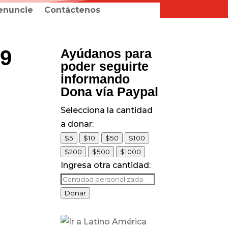
enuncie
Contáctenos
19
Ayúdanos para
poder seguirte
informando
Dona vía Paypal
Selecciona la cantidad
a donar:
$5
$10
$50
$100
$200
$500
$1000
Ingresa otra cantidad:
Donar