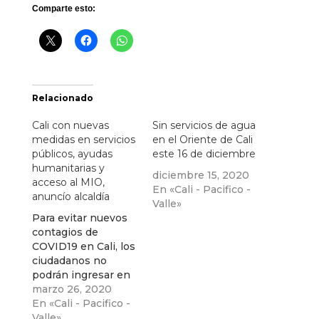
Comparte esto:
Relacionado
Cali con nuevas
Sin servicios de agua
medidas en servicios
en el Oriente de Cali
públicos, ayudas
este 16 de diciembre
humanitarias y
diciembre 15, 2020
acceso al MIO,
En «Cali - Pacifico -
anuncío alcaldía
Valle»
Para evitar nuevos
contagios de
COVID19 en Cali, los
ciudadanos no
podrán ingresar en
forma masiva a las
marzo 26, 2020
estaciones del MIO.
En «Cali - Pacifico -
Valle»