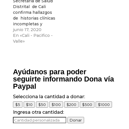
Secretaría de Salud
hoy. Un claro
Distrital de Cali
ejemplo está en el
confirma hallazgos
departamento del
de historias clínicas
Atlántico
incompletas y
ausencia de
junio 17, 2020
registros de
En «Cali - Pacifico -
resultados de
Valle»
laboratorios clínicos
en casos
sospechosos de
Covid 19 en la ciudad
Ayúdanos para poder
seguirte informando Dona vía
Paypal
Selecciona la cantidad a donar:
$5
$10
$50
$100
$200
$500
$1000
Ingresa otra cantidad:
Donar