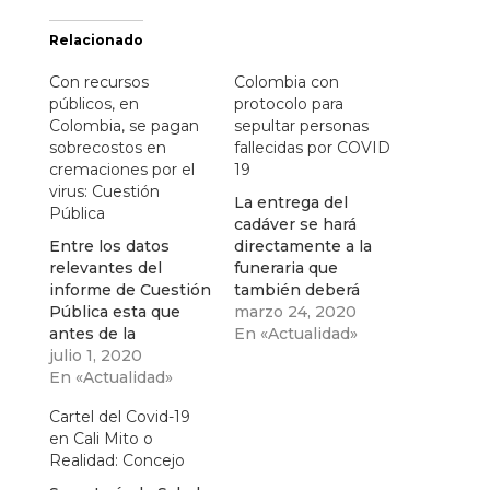
Relacionado
Con recursos
Colombia con
públicos, en
protocolo para
Colombia, se pagan
sepultar personas
sobrecostos en
fallecidas por COVID
cremaciones por el
19
virus: Cuestión
La entrega del
Pública
cadáver se hará
Entre los datos
directamente a la
relevantes del
funeraria que
informe de Cuestión
también deberá
Pública esta que
cumplir con unos
marzo 24, 2020
antes de la
requerimientos y
En «Actualidad»
pandemia y la
julio 1, 2020
cuidados.
declaración de
En «Actualidad»
emergencia, los
Cartel del Covid-19
costos por
en Cali Mito o
cremación en el
Realidad: Concejo
país eran menores a
los que se manejan