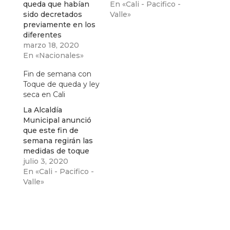
queda que habían
En «Cali - Pacifico -
sido decretados
Valle»
previamente en los
diferentes
territorios quedan
marzo 18, 2020
sin efecto y en
En «Nacionales»
cuanto al simulacro
Fin de semana con
de aislamiento
Toque de queda y ley
tampoco será
seca en Cali
implementado.
La Alcaldía
Municipal anunció
que este fin de
semana regirán las
medidas de toque
de queda y ley seca
julio 3, 2020
en la ciudad
En «Cali - Pacifico -
Valle»