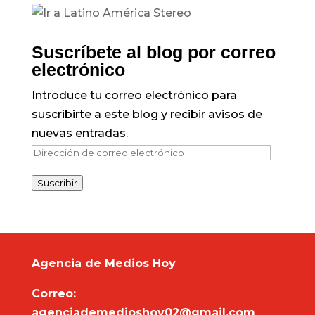
Suscríbete al blog por correo
electrónico
Introduce tu correo electrónico para
suscribirte a este blog y recibir avisos de
nuevas entradas.
Dirección
de
Suscribir
correo
electrónico
Agencia de Medios Hoy
Correo:
agenciademedioshoy02@gmail.com