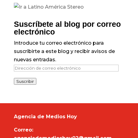
Suscríbete al blog por correo
electrónico
Introduce tu correo electrónico para
suscribirte a este blog y recibir avisos de
nuevas entradas.
Dirección
de
Suscribir
correo
electrónico
Agencia de Medios Hoy
Correo: