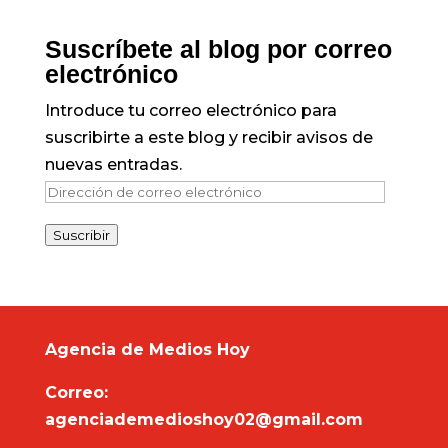
Suscríbete al blog por correo
electrónico
Introduce tu correo electrónico para
suscribirte a este blog y recibir avisos de
nuevas entradas.
Dirección
de
Suscribir
correo
electrónico
Agencia de Medios Hoy
Correo:
agenciademedioshoy02@gmail.com