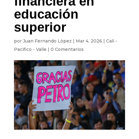
financiera en
educación
superior
por
Juan Fernando Lòpez
|
Mar 4, 2026
|
Cali -
Pacifico - Valle
|
0 Comentarios