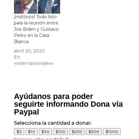
¡Histórico! Todo listo
para la reunión entre
Joe Biden y Gustavo
Petro en la Casa
Blanca
abril 20, 2023
En
«internacionales»
Ayúdanos para poder
seguirte informando Dona vía
Paypal
Selecciona la cantidad a donar:
$5
$10
$50
$100
$200
$500
$1000