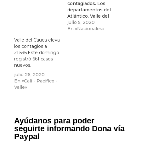
contagiados. Los
departamentos del
Atlántico, Valle del
Cauca, Bolívar y
julio 5, 2020
Antioquia siguen en
En «Nacionales»
la lista de regiones
Valle del Cauca eleva
con el mayor
los contagios a
número de
21.536.Este domingo
infectados.
registró 661 casos
nuevos.
julio 26, 2020
En «Cali - Pacifico -
Valle»
Ayúdanos para poder
seguirte informando Dona vía
Paypal