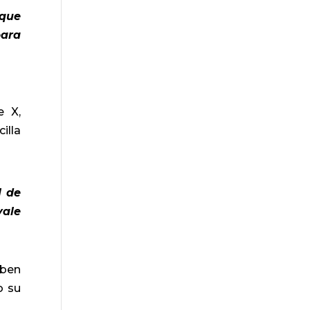
 que
para
e X,
illa
l de
vale
aben
o su