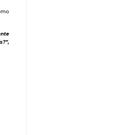
como
ente
s?”,