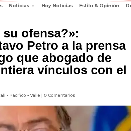
s
Noticias
Hoy Noticias
Estilo & Opinión
D
 su ofensa?»:
avo Petro a la prensa
ego que abogado de
intiera vínculos con el
ali - Pacifico - Valle
|
0 Comentarios