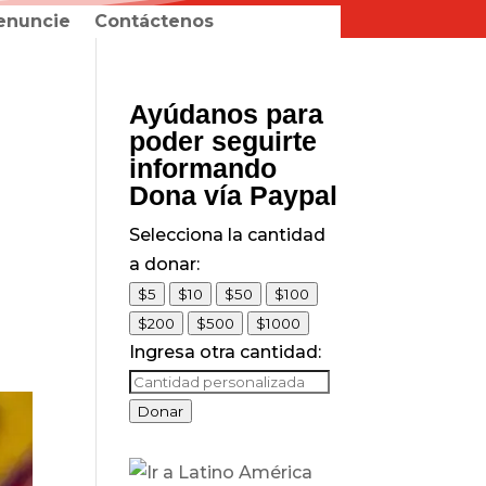
enuncie
Contáctenos
Ayúdanos para
poder seguirte
informando
Dona vía Paypal
Selecciona la cantidad
a donar:
$5
$10
$50
$100
$200
$500
$1000
Ingresa otra cantidad:
Donar