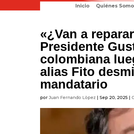
Inicio
Quiénes Somo
«¿Van a reparar
Presidente Gust
colombiana lu
alias Fito desm
mandatario
por
Juan Fernando Lòpez
|
Sep 20, 2025
|
C