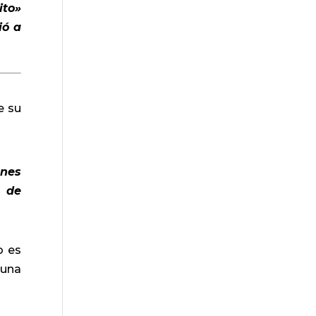
ito»
ió a
e su
ones
e de
o es
 una