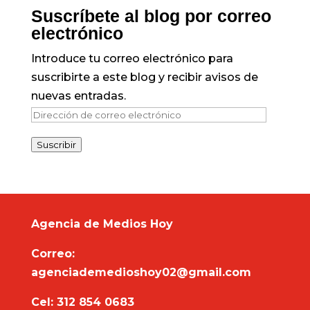
Suscríbete al blog por correo
electrónico
Introduce tu correo electrónico para
suscribirte a este blog y recibir avisos de
nuevas entradas.
Dirección
de
Suscribir
correo
electrónico
Agencia de Medios Hoy
Correo:
agenciademedioshoy02@gmail.com
Cel: 312 854 0683