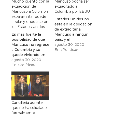
Mucho cuento con la
Mancuso podría ser
extradición de
extraditado a
Mancuso a Colombia,
Colombia por EEUU
exparamilitar puede
Estados Unidos no
apelar y quedarse en
está en la obligación
los Estados Unidos
de extraditar a
Es mas fuerte la
Mancuso a ningún
posibilidad de que
país, y el
Mancuso no regrese
exparamilitar podría
agosto 30, 2020
a Colombia y se
quedarse a vivir en
En «Política»
quede viviendo en
ese país
EEUU ,siendo esto
agosto 30, 2020
una derrota para
En «Política»
Colombia y las
víctimas
Cancillería admite
que no ha solicitado
formalmente