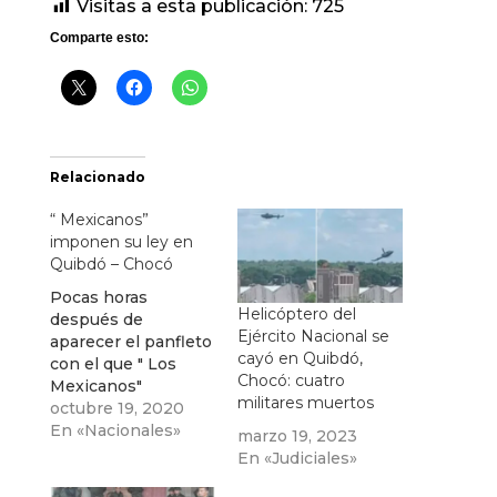
Visitas a esta publicación:
725
Comparte esto:
Relacionado
“ Mexicanos”
imponen su ley en
Quibdó – Chocó
Pocas horas
Helicóptero del
después de
Ejército Nacional se
aparecer el panfleto
cayó en Quibdó,
con el que " Los
Chocó: cuatro
Mexicanos"
militares muertos
imponen toque de
octubre 19, 2020
queda en Quibdó, 3
En «Nacionales»
marzo 19, 2023
jóvenes resultaron
En «Judiciales»
heridos por haber