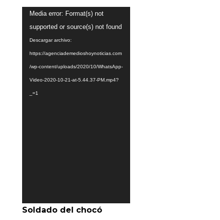
Reproductor
Media error: Format(s) not
de
supported or source(s) not found
vídeo
Descargar archivo:
https://agenciademedioshoynoticias.com
/wp-content/uploads/2020/10/WhatsApp-
Video-2020-10-21-at-5.44.37-PM.mp4?
_=1
Soldado del chocó